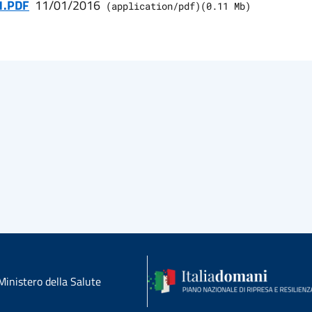
1.PDF
11/01/2016
(
application/pdf
)
(
0.11
Mb)
Ministero della Salute