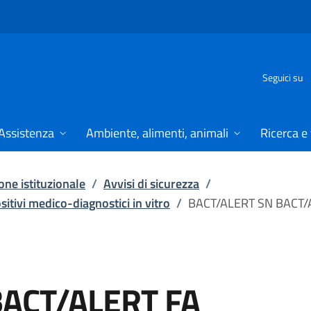
Seguici su
Assistenza
Ambiente, alimenti, animali
Ricerca e
ne istituzionale
/
Avvisi di sicurezza
/
ositivi medico-diagnostici in vitro
/
BACT/ALERT SN BACT/
BACT/ALERT FA