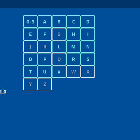
0-9
A
B
C
D
E
F
G
H
I
J
K
L
M
N
O
P
Q
R
S
T
U
V
W
X
Y
Z
lla