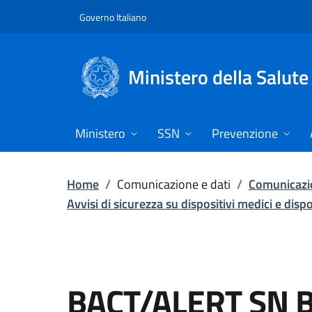
Vai direttamente al contenuto
Governo Italiano
Ministero della Salute
Ministero
SSN
Prevenzione
Home
/
Comunicazione e dati
/
Comunicazio
Avvisi di sicurezza su dispositivi medici e disp
BACT/ALERT SN 