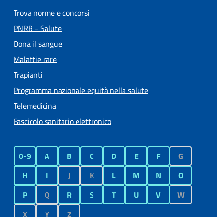
Trova norme e concorsi
PNRR - Salute
Dona il sangue
Malattie rare
Trapianti
Programma nazionale equità nella salute
Telemedicina
Fascicolo sanitario elettronico
0-9
A
B
C
D
E
F
G
H
I
J
K
L
M
N
O
P
Q
R
S
T
U
V
W
X
Y
Z