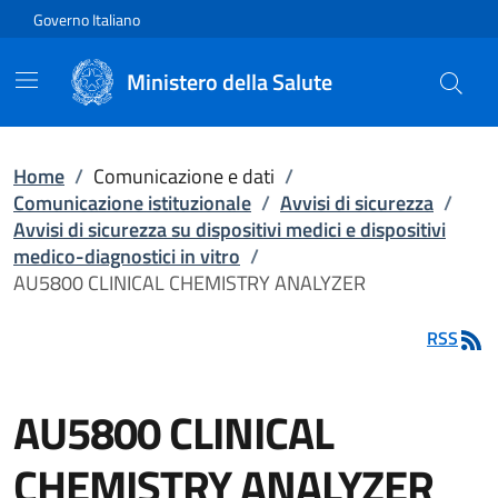
Vai direttamente al contenuto
Governo Italiano
Ministero della Salute
Home
/
Comunicazione e dati
/
Comunicazione istituzionale
/
Avvisi di sicurezza
/
Avvisi di sicurezza su dispositivi medici e dispositivi
medico-diagnostici in vitro
/
AU5800 CLINICAL CHEMISTRY ANALYZER
RSS
AU5800 CLINICAL
CHEMISTRY ANALYZER