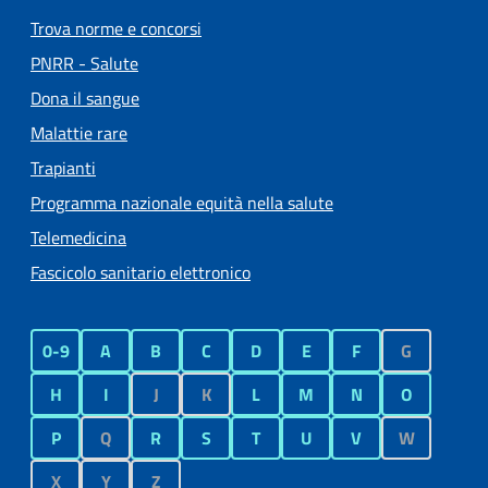
Trova norme e concorsi
PNRR - Salute
Dona il sangue
Malattie rare
Trapianti
Programma nazionale equità nella salute
Telemedicina
Fascicolo sanitario elettronico
0-9
A
B
C
D
E
F
G
H
I
J
K
L
M
N
O
P
Q
R
S
T
U
V
W
X
Y
Z