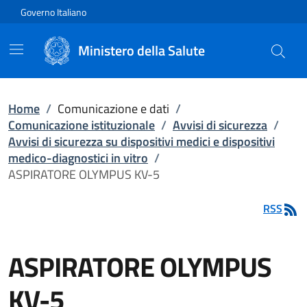
Vai direttamente al contenuto
Governo Italiano
Ministero della Salute
Home
/
Comunicazione e dati
/
Comunicazione istituzionale
/
Avvisi di sicurezza
/
Avvisi di sicurezza su dispositivi medici e dispositivi
medico-diagnostici in vitro
/
ASPIRATORE OLYMPUS KV-5
RSS
ASPIRATORE OLYMPUS
KV-5