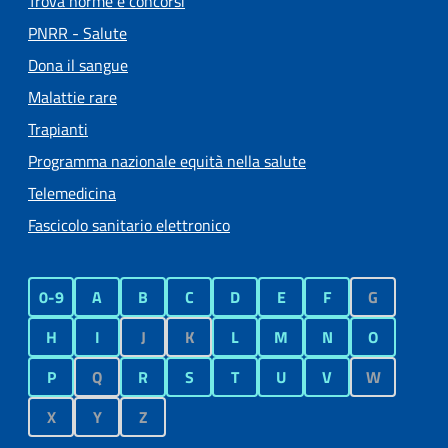
Trova norme e concorsi
PNRR - Salute
Dona il sangue
Malattie rare
Trapianti
Programma nazionale equità nella salute
Telemedicina
Fascicolo sanitario elettronico
0-9
A
B
C
D
E
F
G
H
I
J
K
L
M
N
O
P
Q
R
S
T
U
V
W
X
Y
Z