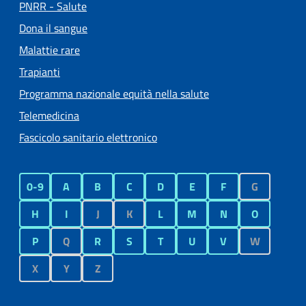
PNRR - Salute
Dona il sangue
Malattie rare
Trapianti
Programma nazionale equità nella salute
Telemedicina
Fascicolo sanitario elettronico
0-9
A
B
C
D
E
F
G
H
I
J
K
L
M
N
O
P
Q
R
S
T
U
V
W
X
Y
Z