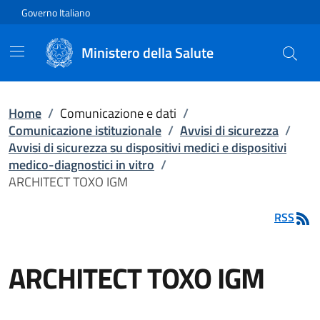
Vai direttamente al contenuto
Governo Italiano
Ministero della Salute
Home
/
Comunicazione e dati
/
Comunicazione istituzionale
/
Avvisi di sicurezza
/
Avvisi di sicurezza su dispositivi medici e dispositivi
medico-diagnostici in vitro
/
ARCHITECT TOXO IGM
RSS
ARCHITECT TOXO IGM