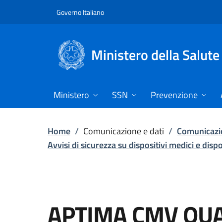
Vai direttamente al contenuto
Governo Italiano
Ministero della Salute
Ministero
SSN
Prevenzione
Home
/
Comunicazione e dati
/
Comunicazio
Avvisi di sicurezza su dispositivi medici e disp
APTIMA CMV QU