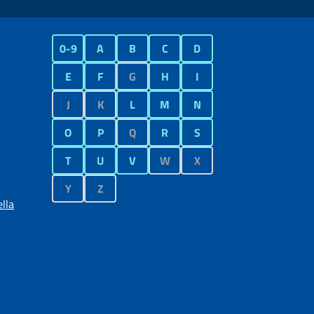
0-9
A
B
C
D
E
F
G
H
I
J
K
L
M
N
O
P
Q
R
S
T
U
V
W
X
Y
Z
lla