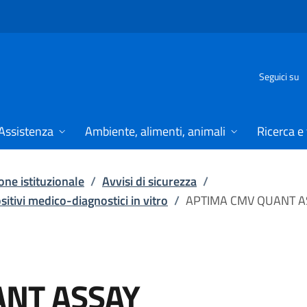
Seguici su
Assistenza
Ambiente, alimenti, animali
Ricerca e
ne istituzionale
/
Avvisi di sicurezza
/
ositivi medico-diagnostici in vitro
/
APTIMA CMV QUANT A
ANT ASSAY