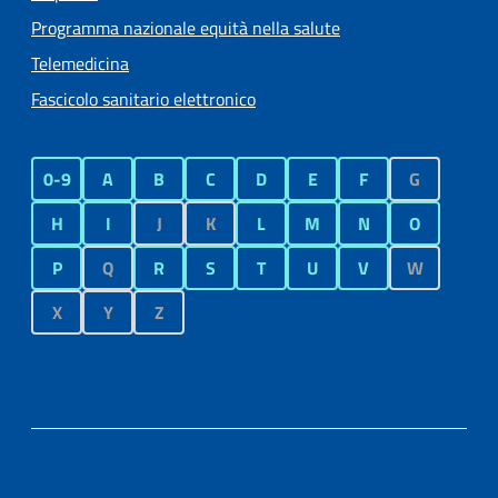
Programma nazionale equità nella salute
Telemedicina
Fascicolo sanitario elettronico
0-9
A
B
C
D
E
F
G
H
I
J
K
L
M
N
O
P
Q
R
S
T
U
V
W
X
Y
Z