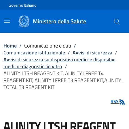
Vai direttamente al contenuto
Governo Italiano
Ministero della Salute
Home
/
Comunicazione e dati
/
Comunicazione istituzionale
/
Avvisi di sicurezza
/
Avvisi di sicurezza su dispositivi medici e dispositivi
medico-diagnostici in vitro
/
ALINITY I TSH REAGENT KIT, ALINITY I FREE T4
REAGENT KIT, ALINITY I FREE T3 REAGENT KIT,ALINITY I
TOTAL T3 REAGENT KIT
RSS
ALINITY I TSH REAGENT