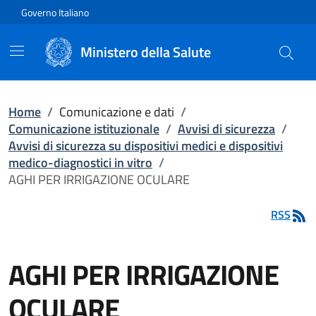
Vai direttamente al contenuto
Governo Italiano
Ministero della Salute
Home
/
Comunicazione e dati
/
Comunicazione istituzionale
/
Avvisi di sicurezza
/
Avvisi di sicurezza su dispositivi medici e dispositivi
medico-diagnostici in vitro
/
AGHI PER IRRIGAZIONE OCULARE
RSS
AGHI PER IRRIGAZIONE
OCULARE