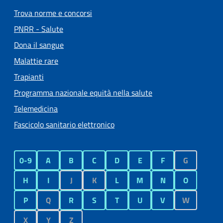
Trova norme e concorsi
PNRR - Salute
Dona il sangue
Malattie rare
Trapianti
Programma nazionale equità nella salute
Telemedicina
Fascicolo sanitario elettronico
0-9
A
B
C
D
E
F
G
H
I
J
K
L
M
N
O
P
Q
R
S
T
U
V
W
X
Y
Z