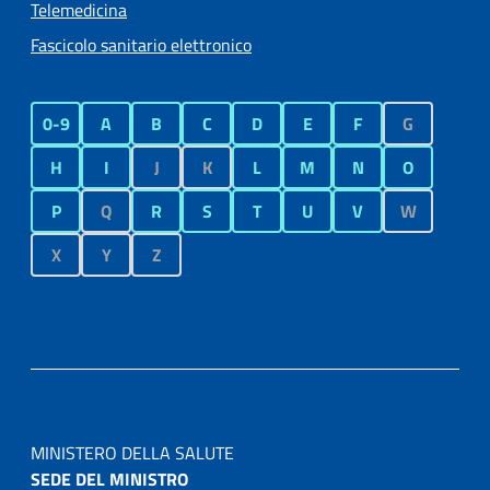
Telemedicina
Fascicolo sanitario elettronico
0-9
A
B
C
D
E
F
G
H
I
J
K
L
M
N
O
P
Q
R
S
T
U
V
W
X
Y
Z
MINISTERO DELLA SALUTE
SEDE DEL MINISTRO