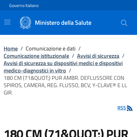
Vai direttamente al contenuto
Governo Italiano
Ministero della Salute
Home
/
Comunicazione e dati
/
Comunicazione istituzionale
/
Avvisi di sicurezza
/
Avvisi di sicurezza su dispositivi medici e dispositivi
medico-diagnostici in vitro
/
180 CM (71&QUOT;) PUR AMBR. DEFLUSSORE CON
SPIROS, CAMERA, REG. FLUSSO, BCV, Y-CLAVE® E LL
GIR.
RSS
180 CM (71&QUOT;) PUR