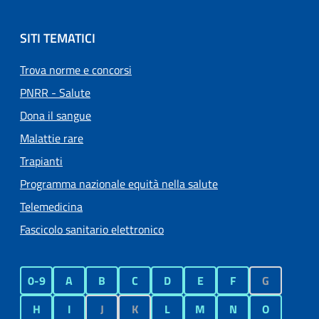
SITI TEMATICI
Trova norme e concorsi
PNRR - Salute
Dona il sangue
Malattie rare
Trapianti
Programma nazionale equità nella salute
Telemedicina
Fascicolo sanitario elettronico
0-9
A
B
C
D
E
F
G
H
I
J
K
L
M
N
O