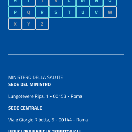
H
I
J
K
L
M
N
O
P
Q
R
S
T
U
V
W
X
Y
Z
MINISTERO DELLA SALUTE
SEDE DEL MINISTRO
Lungotevere Ripa, 1 - 00153 - Roma
SEDE CENTRALE
Viale Giorgio Ribotta, 5 - 00144 - Roma
UFFICI PERIFERICI E TERRITORIALI