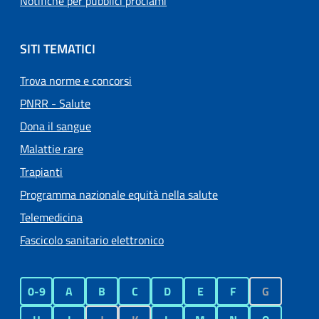
Notifiche per pubblici proclami
SITI TEMATICI
Trova norme e concorsi
PNRR - Salute
Dona il sangue
Malattie rare
Trapianti
Programma nazionale equità nella salute
Telemedicina
Fascicolo sanitario elettronico
0-9
A
B
C
D
E
F
G