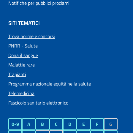
Notifiche per pubblici proclami
SITI TEMATICI
Trova norme e concorsi
PNRR - Salute
Dona il sangue
Malattie rare
Trapianti
Programma nazionale equità nella salute
Telemedicina
Fascicolo sanitario elettronico
0-9
A
B
C
D
E
F
G