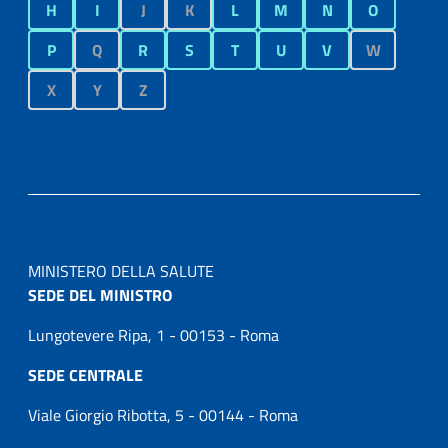
H
I
J
K
L
M
N
O
P
Q
R
S
T
U
V
W
X
Y
Z
MINISTERO DELLA SALUTE
SEDE DEL MINISTRO
Lungotevere Ripa, 1 - 00153 - Roma
SEDE CENTRALE
Viale Giorgio Ribotta, 5 - 00144 - Roma