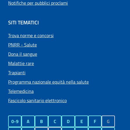
Notifiche per pubblici proclami
SITI TEMATICI
Trova norme e concorsi
PNRR - Salute
Dona il sangue
Malattie rare
Trapianti
Programma nazionale equità nella salute
Telemedicina
Fascicolo sanitario elettronico
0-9
A
B
C
D
E
F
G