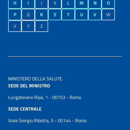
H
I
J
K
L
M
N
O
P
Q
R
S
T
U
V
W
X
Y
Z
MINISTERO DELLA SALUTE
SEDE DEL MINISTRO
Lungotevere Ripa, 1 - 00153 - Roma
SEDE CENTRALE
Viale Giorgio Ribotta, 5 - 00144 - Roma