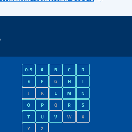
0-9
A
B
C
D
E
F
G
H
I
J
K
L
M
N
O
P
Q
R
S
T
U
V
W
X
Y
Z