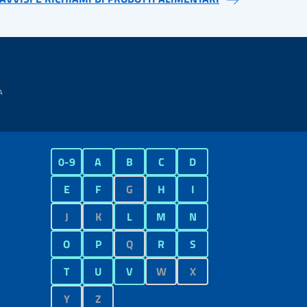
0-9
A
B
C
D
E
F
G
H
I
J
K
L
M
N
O
P
Q
R
S
T
U
V
W
X
Y
Z