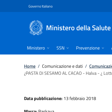
Vai direttamente al contenuto
Governo Italiano
Ministero della Salute
Ministero
SSN
Prevenzione
Home
/
Comunicazione e dati
/
Comunicazio
¿PASTA DI SESAMO AL CACAO - Halva - ¿ Lotto
Data pubblicazione:
13 febbraio 2018
Marca:
Baskaya