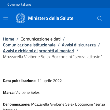
Vai direttamente al contenuto
Governo Italiano
Ministero della Salute
Home
/
Comunicazione e dati
/
Comunicazione istituzionale
/
Avvisi di sicurezza
/
Avvisi e richiami di prodotti alimentari
/
Mozzarella Vivibene Selex Bocconcini "senza lattosio"
Data pubblicazione:
11 aprile 2022
Marca:
Vivibene Selex
Denominazione:
Mozzarella Vivibene Selex Bocconcini "senza