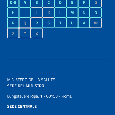
0-9
A
B
C
D
E
F
G
H
I
J
K
L
M
N
O
P
Q
R
S
T
U
V
W
X
Y
Z
MINISTERO DELLA SALUTE
SEDE DEL MINISTRO
Lungotevere Ripa, 1 - 00153 - Roma
SEDE CENTRALE