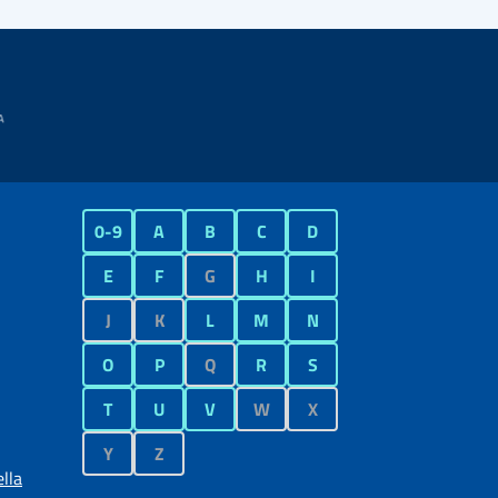
0-9
A
B
C
D
E
F
G
H
I
J
K
L
M
N
O
P
Q
R
S
T
U
V
W
X
Y
Z
lla