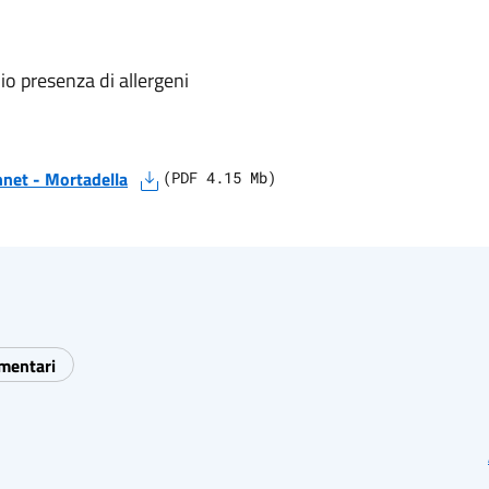
io presenza di allergeni
nnet
-
Mortadella
(
PDF
4.15
Mb)
imentari