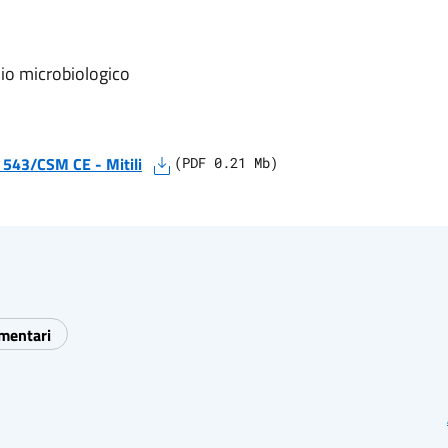
io microbiologico
IT 543/CSM CE
-
Mitili
(
PDF
0.21
Mb)
imentari