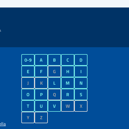
0-9
A
B
C
D
E
F
G
H
I
J
K
L
M
N
O
P
Q
R
S
T
U
V
W
X
Y
Z
lla