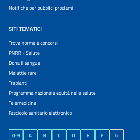
Notifiche per pubblici proclami
SITI TEMATICI
Trova norme e concorsi
PNRR - Salute
Dona il sangue
Malattie rare
Trapianti
Programma nazionale equità nella salute
Telemedicina
Fascicolo sanitario elettronico
0-9
A
B
C
D
E
F
G