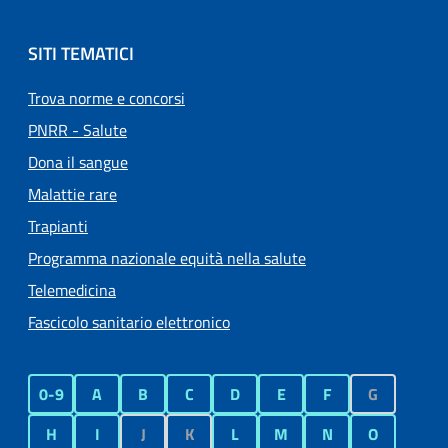
SITI TEMATICI
Trova norme e concorsi
PNRR - Salute
Dona il sangue
Malattie rare
Trapianti
Programma nazionale equità nella salute
Telemedicina
Fascicolo sanitario elettronico
0-9
A
B
C
D
E
F
G
H
I
J
K
L
M
N
O