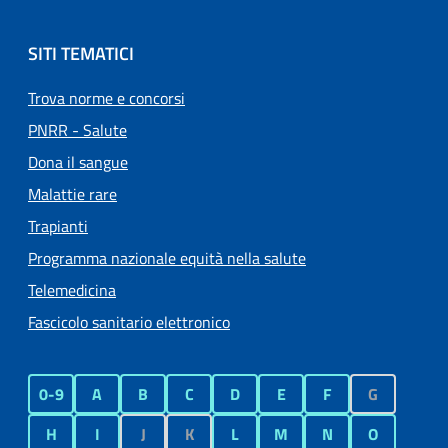
SITI TEMATICI
Trova norme e concorsi
PNRR - Salute
Dona il sangue
Malattie rare
Trapianti
Programma nazionale equità nella salute
Telemedicina
Fascicolo sanitario elettronico
0-9
A
B
C
D
E
F
G
H
I
J
K
L
M
N
O