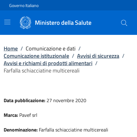
Vai direttamente al contenuto
Governo Italiano
Ministero della Salute
Home
/
Comunicazione e dati
/
Comunicazione istituzionale
/
Avvisi di sicurezza
/
Avvisi e richiami di prodotti alimentari
/
Farfalla schiacciatine multicereali
Data pubblicazione:
27 novembre 2020
Marca:
Pavef srl
Denominazione:
Farfalla schiacciatine multicereali