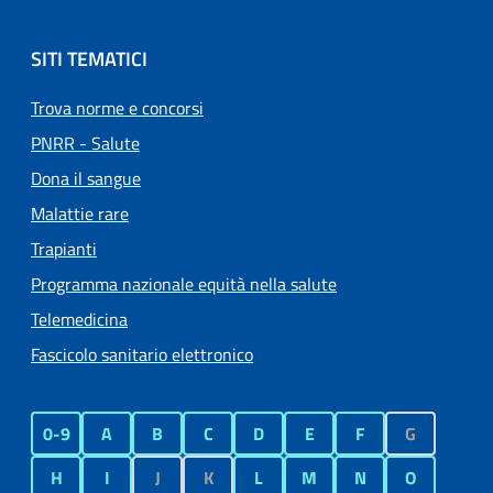
SITI TEMATICI
Trova norme e concorsi
PNRR - Salute
Dona il sangue
Malattie rare
Trapianti
Programma nazionale equità nella salute
Telemedicina
Fascicolo sanitario elettronico
0-9
A
B
C
D
E
F
G
H
I
J
K
L
M
N
O