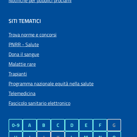
Notifiche per pubblici proclami
SITI TEMATICI
Trova norme e concorsi
PNRR - Salute
Dona il sangue
Malattie rare
Trapianti
Programma nazionale equità nella salute
Telemedicina
Fascicolo sanitario elettronico
0-9
A
B
C
D
E
F
G