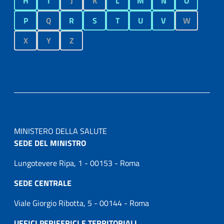
H
I
J
K
L
M
N
O
P
Q
R
S
T
U
V
W
X
Y
Z
MINISTERO DELLA SALUTE
SEDE DEL MINISTRO
Lungotevere Ripa, 1 - 00153 - Roma
SEDE CENTRALE
Viale Giorgio Ribotta, 5 - 00144 - Roma
UFFICI PERIFERICI E TERRITORIALI