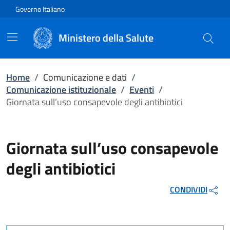
Vai direttamente al contenuto
Governo Italiano
Ministero della Salute
Home
/
Comunicazione e dati
/
Comunicazione istituzionale
/
Eventi
/
Giornata sull’uso consapevole degli antibiotici
Giornata sull’uso consapevole
degli antibiotici
CONDIVIDI