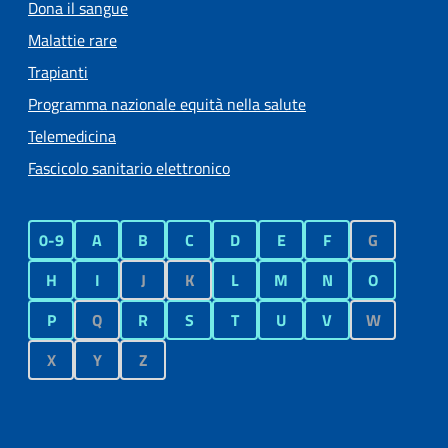
Dona il sangue
Malattie rare
Trapianti
Programma nazionale equità nella salute
Telemedicina
Fascicolo sanitario elettronico
0-9
A
B
C
D
E
F
G
H
I
J
K
L
M
N
O
P
Q
R
S
T
U
V
W
X
Y
Z