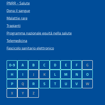
PNRR - Salute
Dona il sangue
Malattie rare
Trapianti
Programma nazionale equità nella salute
Telemedicina
Fascicolo sanitario elettronico
0-9
A
B
C
D
E
F
G
H
I
J
K
L
M
N
O
P
Q
R
S
T
U
V
W
X
Y
Z