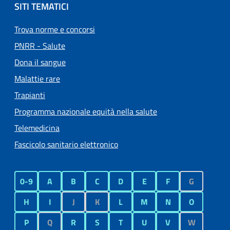
SITI TEMATICI
Trova norme e concorsi
PNRR - Salute
Dona il sangue
Malattie rare
Trapianti
Programma nazionale equità nella salute
Telemedicina
Fascicolo sanitario elettronico
0-9
A
B
C
D
E
F
G
H
I
J
K
L
M
N
O
P
Q
R
S
T
U
V
W