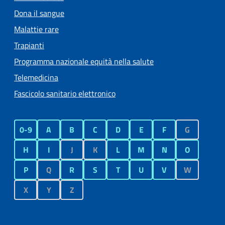
Dona il sangue
Malattie rare
Trapianti
Programma nazionale equità nella salute
Telemedicina
Fascicolo sanitario elettronico
0-9
A
B
C
D
E
F
G
H
I
J
K
L
M
N
O
P
Q
R
S
T
U
V
W
X
Y
Z