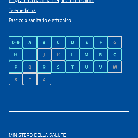
Programma nazionale equità nella salute
Telemedicina
Fascicolo sanitario elettronico
0-9
A
B
C
D
E
F
G
H
I
J
K
L
M
N
O
P
Q
R
S
T
U
V
W
X
Y
Z
MINISTERO DELLA SALUTE