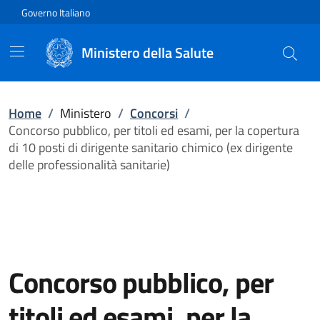
Vai direttamente al contenuto
Governo Italiano
Ministero della Salute
Home
/
Ministero
/
Concorsi
/
Concorso pubblico, per titoli ed esami, per la copertura
di 10 posti di dirigente sanitario chimico (ex dirigente
delle professionalità sanitarie)
Concorso pubblico, per
titoli ed esami, per la