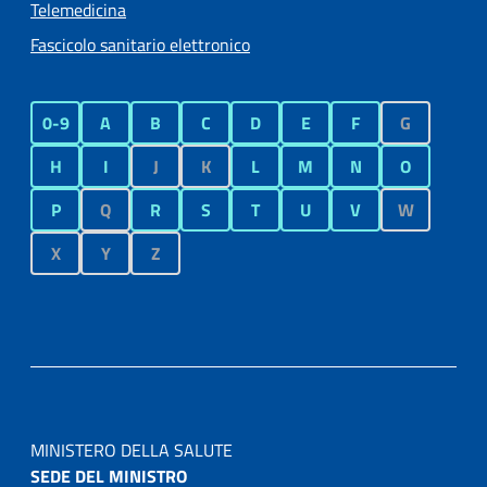
Telemedicina
Fascicolo sanitario elettronico
0-9
A
B
C
D
E
F
G
H
I
J
K
L
M
N
O
P
Q
R
S
T
U
V
W
X
Y
Z
MINISTERO DELLA SALUTE
SEDE DEL MINISTRO