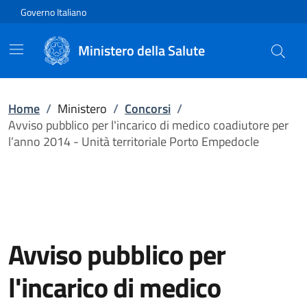
Vai direttamente al contenuto
Governo Italiano
Ministero della Salute
Home
/
Ministero
/
Concorsi
/
Avviso pubblico per l'incarico di medico coadiutore per
l’anno 2014 - Unità territoriale Porto Empedocle
Avviso pubblico per
l'incarico di medico