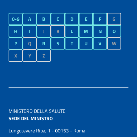
0-9
A
B
C
D
E
F
G
H
I
J
K
L
M
N
O
P
Q
R
S
T
U
V
W
X
Y
Z
MINISTERO DELLA SALUTE
SEDE DEL MINISTRO
Lungotevere Ripa, 1 - 00153 - Roma