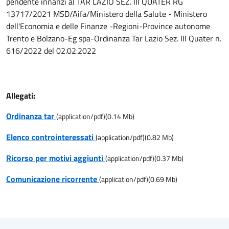
pendente innanzi al TAR LAZIO SEZ. III QUATER RG
13717/2021 MSD/Aifa/Ministero della Salute - Ministero
dell'Economia e delle Finanze -Regioni-Province autonome
Trento e Bolzano-Eg spa-Ordinanza Tar Lazio Sez. III Quater n.
616/2022 del 02.02.2022
Allegati:
Ordinanza tar
(
application/pdf
)
(
0.14
Mb)
Elenco controinteressati
(
application/pdf
)
(
0.82
Mb)
Ricorso per motivi aggiunti
(
application/pdf
)
(
0.37
Mb)
Comunicazione ricorrente
(
application/pdf
)
(
0.69
Mb)