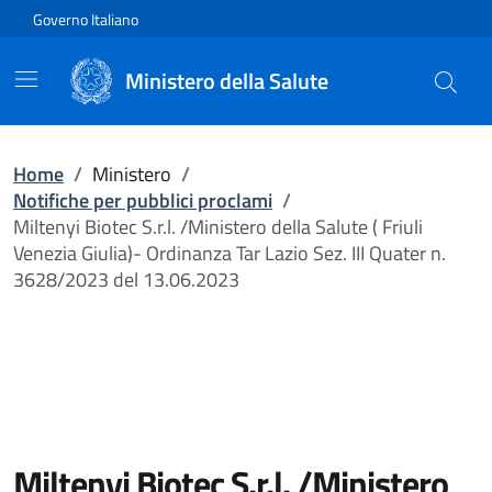
Vai direttamente al contenuto
Governo Italiano
Ministero della Salute
Home
/
Ministero
/
Notifiche per pubblici proclami
/
Miltenyi Biotec S.r.l. /Ministero della Salute ( Friuli
Venezia Giulia)- Ordinanza Tar Lazio Sez. III Quater n.
3628/2023 del 13.06.2023
Miltenyi Biotec S.r.l. /Ministero