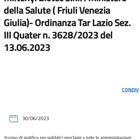
della Salute ( Friuli Venezia
Giulia)- Ordinanza Tar Lazio Sez.
III Quater n. 3628/2023 del
13.06.2023
CONDIV
30/06/2023
Avviso di notifica per pubblici proclami a tutte le amministrazioni