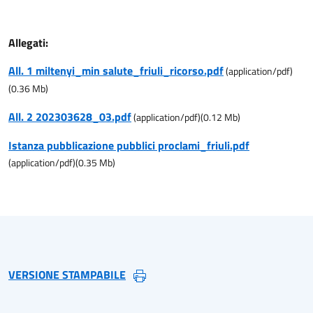
Allegati:
All. 1 miltenyi_min salute_friuli_ricorso.pdf
(
application/pdf
)
(
0.36
Mb)
All. 2 202303628_03.pdf
(
application/pdf
)
(
0.12
Mb)
Istanza pubblicazione pubblici proclami_friuli.pdf
(
application/pdf
)
(
0.35
Mb)
VERSIONE STAMPABILE