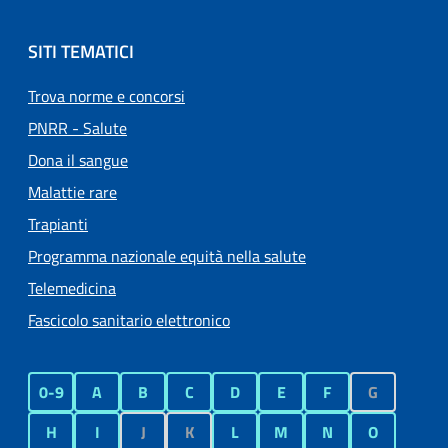
SITI TEMATICI
Trova norme e concorsi
PNRR - Salute
Dona il sangue
Malattie rare
Trapianti
Programma nazionale equità nella salute
Telemedicina
Fascicolo sanitario elettronico
0-9
A
B
C
D
E
F
G
H
I
J
K
L
M
N
O