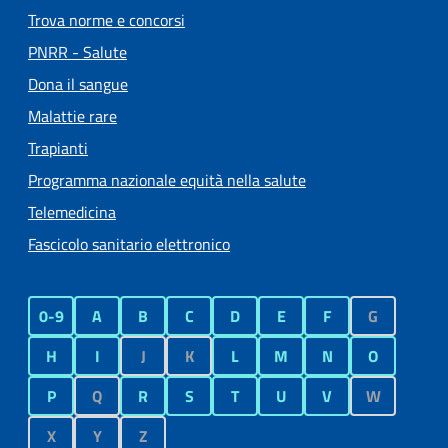
Trova norme e concorsi
PNRR - Salute
Dona il sangue
Malattie rare
Trapianti
Programma nazionale equità nella salute
Telemedicina
Fascicolo sanitario elettronico
0-9
A
B
C
D
E
F
G
H
I
J
K
L
M
N
O
P
Q
R
S
T
U
V
W
X
Y
Z