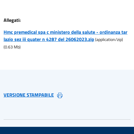
Allegati:
Hmc premedical spa c ministero della salute - ordinanza tar
lazio sez iii quater n 4287 del 26062023.zip
(
application/zip
)
(
0.63
Mb)
VERSIONE STAMPABILE