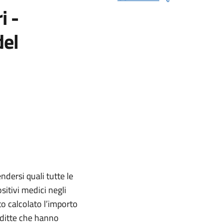
i -
del
ndersi quali tutte le
sitivi medici negli
to calcolato l’importo
e ditte che hanno