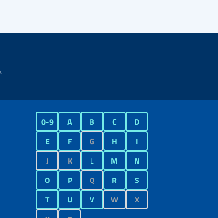
0-9
A
B
C
D
E
F
G
H
I
J
K
L
M
N
O
P
Q
R
S
T
U
V
W
X