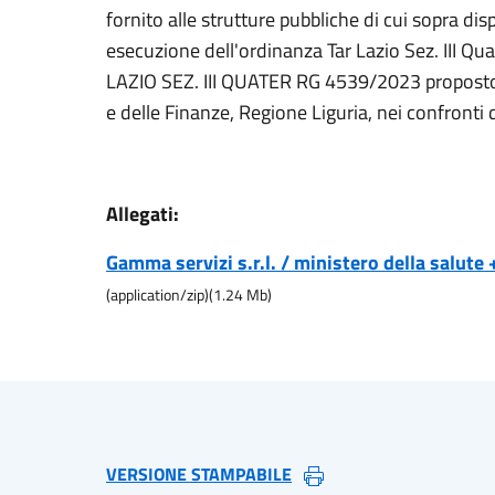
fornito alle strutture pubbliche di cui sopra dis
esecuzione dell'ordinanza Tar Lazio Sez. III Qu
LAZIO SEZ. III QUATER RG 4539/2023 proposto d
e delle Finanze, Regione Liguria, nei confronti di
Allegati:
Gamma servizi s.r.l. / ministero della salute 
(
application/zip
)
(
1.24
Mb)
VERSIONE STAMPABILE