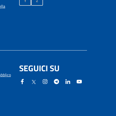
Y
Z
lla
SEGUICI SU
ubblico