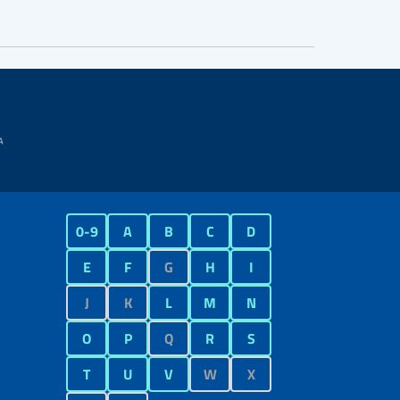
0-9
A
B
C
D
E
F
G
H
I
J
K
L
M
N
O
P
Q
R
S
T
U
V
W
X