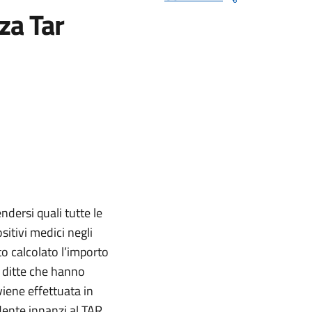
za Tar
ndersi quali tutte le
sitivi medici negli
to calcolato l’importo
le ditte che hanno
viene effettuata in
dente innanzi al TAR