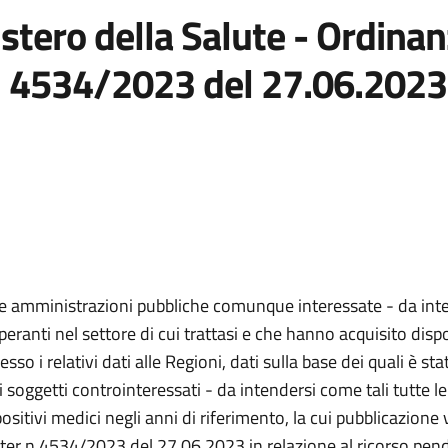
stero della Salute - Ordinan
 n. 4534/2023 del 27.06.2023
e le amministrazioni pubbliche comunque interessate - da inte
eranti nel settore di cui trattasi e che hanno acquisito dispo
 i relativi dati alle Regioni, dati sulla base dei quali è sta
tti i soggetti controinteressati - da intendersi come tali tutte 
positivi medici negli anni di riferimento, la cui pubblicazione 
uater n.4534/2023 del 27.06.2023 in relazione al ricorso pen