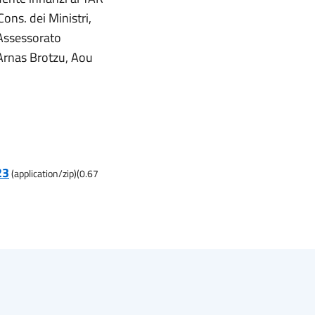
ons. dei Ministri,
 Assessorato
 Arnas Brotzu, Aou
23
(
application/zip
)
(
0.67