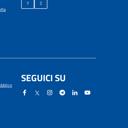
Y
Z
lla
SEGUICI SU
ubblico