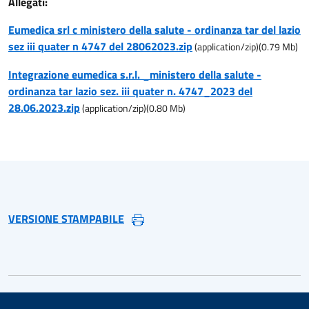
Allegati:
Eumedica srl c ministero della salute - ordinanza tar del lazio
sez iii quater n 4747 del 28062023.zip
(
application/zip
)
(
0.79
Mb)
Integrazione eumedica s.r.l. _ministero della salute -
ordinanza tar lazio sez. iii quater n. 4747_2023 del
28.06.2023.zip
(
application/zip
)
(
0.80
Mb)
VERSIONE STAMPABILE