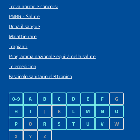
Trova norme e concorsi
PNRR - Salute
Dona il sangue
Malattie rare
Trapianti
Programma nazionale equità nella salute
Telemedicina
Fascicolo sanitario elettronico
0-9
A
B
C
D
E
F
G
H
I
J
K
L
M
N
O
P
Q
R
S
T
U
V
W
X
Y
Z