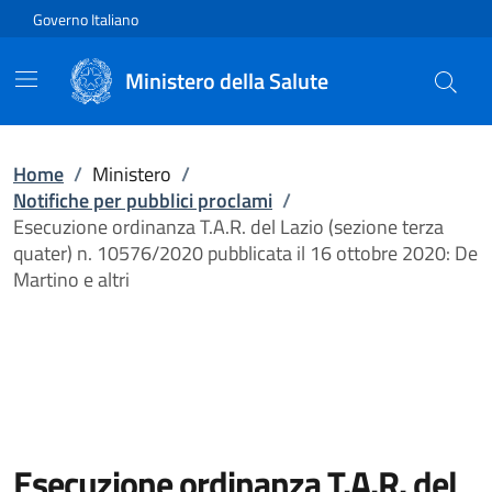
Vai direttamente al contenuto
Governo Italiano
Ministero della Salute
Home
/
Ministero
/
Notifiche per pubblici proclami
/
Esecuzione ordinanza T.A.R. del Lazio (sezione terza
quater) n. 10576/2020 pubblicata il 16 ottobre 2020: De
Martino e altri
Esecuzione ordinanza T.A.R. del