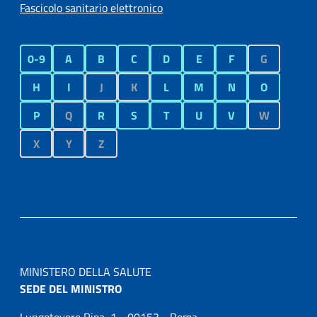
Fascicolo sanitario elettronico
0-9
A
B
C
D
E
F
G
H
I
J
K
L
M
N
O
P
Q
R
S
T
U
V
W
X
Y
Z
MINISTERO DELLA SALUTE
SEDE DEL MINISTRO