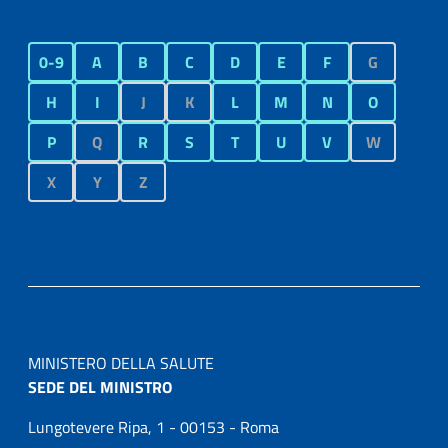
0-9
A
B
C
D
E
F
G
H
I
J
K
L
M
N
O
P
Q
R
S
T
U
V
W
X
Y
Z
MINISTERO DELLA SALUTE
SEDE DEL MINISTRO
Lungotevere Ripa, 1 - 00153 - Roma