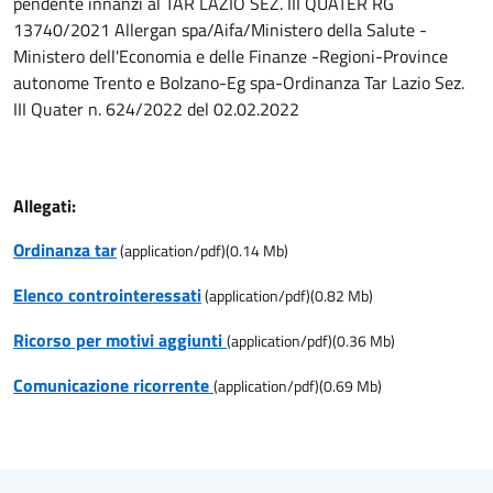
pendente innanzi al TAR LAZIO SEZ. III QUATER RG
13740/2021 Allergan spa/Aifa/Ministero della Salute -
Ministero dell'Economia e delle Finanze -Regioni-Province
autonome Trento e Bolzano-Eg spa-Ordinanza Tar Lazio Sez.
III Quater n. 624/2022 del 02.02.2022
Allegati:
Ordinanza tar
(
application/pdf
)
(
0.14
Mb)
Elenco controinteressati
(
application/pdf
)
(
0.82
Mb)
Ricorso per motivi aggiunti
(
application/pdf
)
(
0.36
Mb)
Comunicazione ricorrente
(
application/pdf
)
(
0.69
Mb)