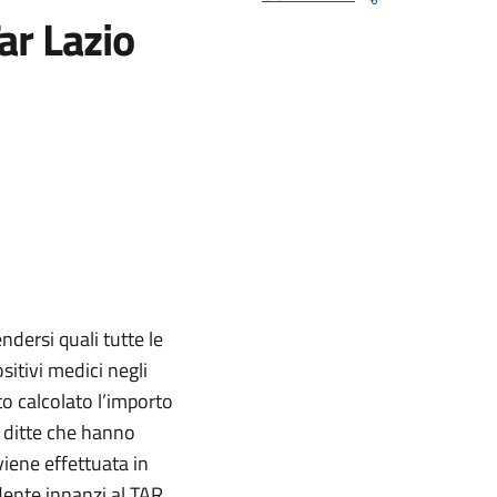
ar Lazio
ndersi quali tutte le
sitivi medici negli
to calcolato l’importo
le ditte che hanno
viene effettuata in
dente innanzi al TAR