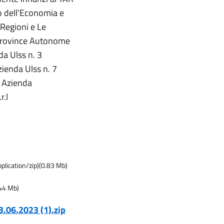
o dell'Economia e
 Regioni e Le
 Province Autonome
da Ulss n. 3
zienda Ulss n. 7
, Azienda
r.l
pplication/zip
)
(
0.83
Mb)
44
Mb)
13.06.2023 (1).zip