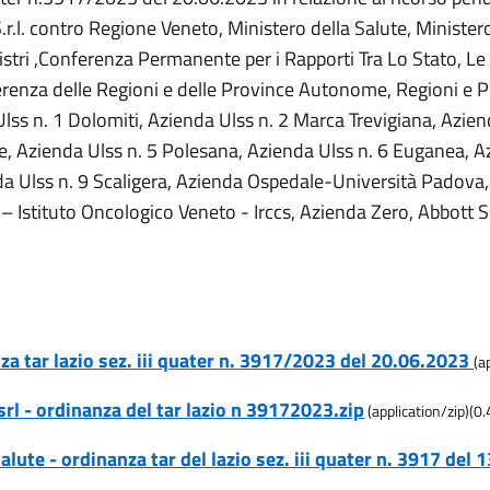
.l. contro Regione Veneto, Ministero della Salute, Minister
istri ,Conferenza Permanente per i Rapporti Tra Lo Stato, Le
renza delle Regioni e delle Province Autonome, Regioni e
Ulss n. 1 Dolomiti, Azienda Ulss n. 2 Marca Trevigiana, Azien
e, Azienda Ulss n. 5 Polesana, Azienda Ulss n. 6 Euganea, A
a Ulss n. 9 Scaligera, Azienda Ospedale-Università Padova
– Istituto Oncologico Veneto - Irccs, Azienda Zero, Abbott S.
nza tar lazio sez. iii quater n. 3917/2023 del 20.06.2023
(
a
rl - ordinanza del tar lazio n 39172023.zip
(
application/zip
)
(
0.
alute - ordinanza tar del lazio sez. iii quater n. 3917 del 