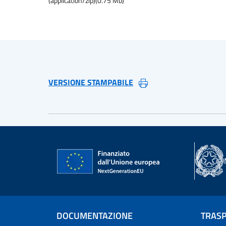
(
application/zip
)
(
0.75
Mb)
VERSIONE STAMPABILE
DOCUMENTAZIONE
TRAS