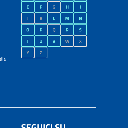
E
F
G
H
I
J
K
L
M
N
O
P
Q
R
S
T
U
V
W
X
Y
Z
lla
SEGUICI SU