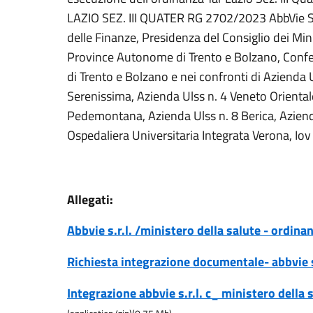
LAZIO SEZ. III QUATER RG 2702/2023 AbbVie S.r
delle Finanze, Presidenza del Consiglio dei Min
Province Autonome di Trento e Bolzano, Confe
di Trento e Bolzano e nei confronti di Azienda 
Serenissima, Azienda Ulss n. 4 Veneto Oriental
Pedemontana, Azienda Ulss n. 8 Berica, Aziend
Ospedaliera Universitaria Integrata Verona, Iov 
Allegati:
Abbvie s.r.l. /ministero della salute - ordina
Richiesta integrazione documentale- abbvie s
Integrazione abbvie s.r.l. c_ ministero della s