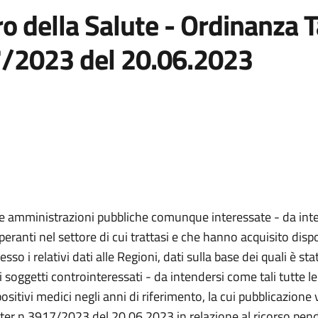
ro della Salute - Ordinanza T
17/2023 del 20.06.2023
e le amministrazioni pubbliche comunque interessate - da inte
eranti nel settore di cui trattasi e che hanno acquisito dispo
 i relativi dati alle Regioni, dati sulla base dei quali è sta
tti i soggetti controinteressati - da intendersi come tali tutte 
positivi medici negli anni di riferimento, la cui pubblicazione 
uater n.3917/2023 del 20.06.2023 in relazione al ricorso pen