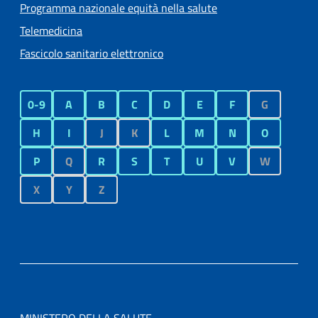
Programma nazionale equità nella salute
Telemedicina
Fascicolo sanitario elettronico
0-9
A
B
C
D
E
F
G
H
I
J
K
L
M
N
O
P
Q
R
S
T
U
V
W
X
Y
Z