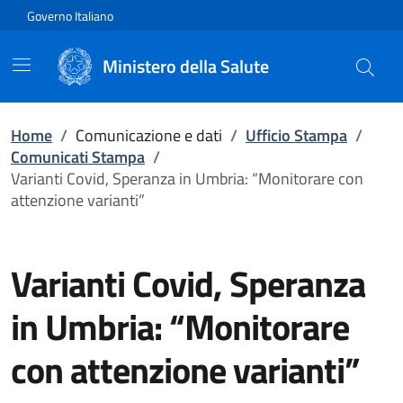
Vai direttamente al contenuto
Governo Italiano
Ministero della Salute
Home
/
Comunicazione e dati
/
Ufficio Stampa
/
Comunicati Stampa
/
Varianti Covid, Speranza in Umbria: “Monitorare con
attenzione varianti”
Varianti Covid, Speranza
in Umbria: “Monitorare
con attenzione varianti”