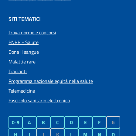
SITI TEMATICI
Trova norme e concorsi
PNRR - Salute
Dona il sangue
Malattie rare
Trapianti
Programma nazionale equità nella salute
Telemedicina
Fascicolo sanitario elettronico
0-9
A
B
C
D
E
F
G
H
I
J
K
L
M
N
O