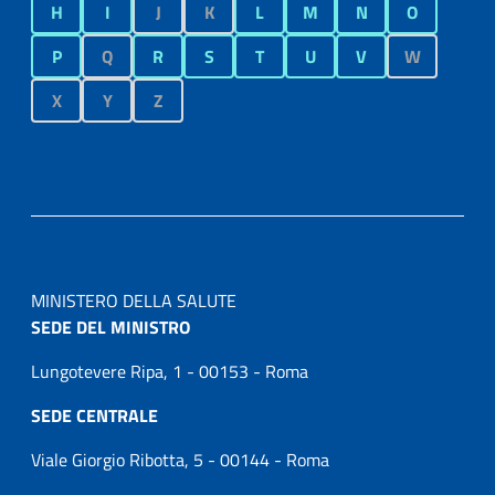
H
I
J
K
L
M
N
O
P
Q
R
S
T
U
V
W
X
Y
Z
MINISTERO DELLA SALUTE
SEDE DEL MINISTRO
Lungotevere Ripa, 1 - 00153 - Roma
SEDE CENTRALE
Viale Giorgio Ribotta, 5 - 00144 - Roma