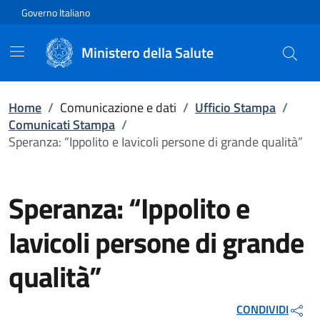
Vai direttamente al contenuto
Governo Italiano
Ministero della Salute
Home
/
Comunicazione e dati
/
Ufficio Stampa
/
Comunicati Stampa
/
Speranza: “Ippolito e Iavicoli persone di grande qualità”
Speranza: “Ippolito e
Iavicoli persone di grande
qualità”
CONDIVIDI