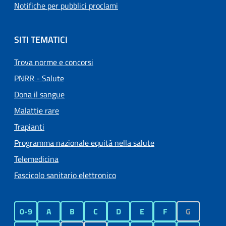
Notifiche per pubblici proclami
SITI TEMATICI
Trova norme e concorsi
PNRR - Salute
Dona il sangue
Malattie rare
Trapianti
Programma nazionale equità nella salute
Telemedicina
Fascicolo sanitario elettronico
0-9
A
B
C
D
E
F
G