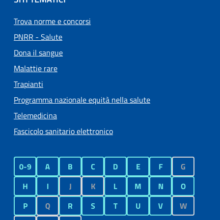
Trova norme e concorsi
PNRR - Salute
Dona il sangue
Malattie rare
Trapianti
Programma nazionale equità nella salute
Telemedicina
Fascicolo sanitario elettronico
0-9
A
B
C
D
E
F
G
H
I
J
K
L
M
N
O
P
Q
R
S
T
U
V
W