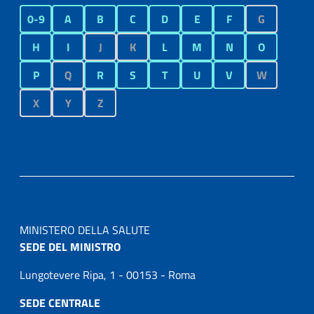
0-9
A
B
C
D
E
F
G
H
I
J
K
L
M
N
O
P
Q
R
S
T
U
V
W
X
Y
Z
MINISTERO DELLA SALUTE
SEDE DEL MINISTRO
Lungotevere Ripa, 1 - 00153 - Roma
SEDE CENTRALE