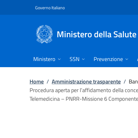
Vai direttamente al contenuto
Governo Italiano
Ministero della Salute
Ministero
SSN
Prevenzione
Home
/
Amministrazione trasparente
/
Band
Procedura aperta per l’affidamento della conces
Telemedicina – PNRR-Missione 6 Component