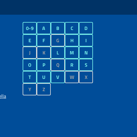
0-9
A
B
C
D
E
F
G
H
I
J
K
L
M
N
O
P
Q
R
S
T
U
V
W
X
Y
Z
lla