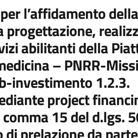
per l’affidamento dell
a progettazione, realiz
vizi abilitanti della Pi
emedicina – PNRR-Miss
-investimento 1.2.3.
diante project financin
83 comma 15 del d.lgs.
to di prelazione da parte