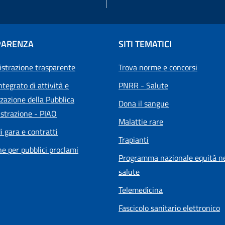
PARENZA
SITI TEMATICI
strazione trasparente
Trova norme e concorsi
ntegrato di attività e
PNRR - Salute
zazione della Pubblica
Dona il sangue
strazione - PIAO
Malattie rare
i gara e contratti
Trapianti
he per pubblici proclami
Programma nazionale equità ne
salute
Telemedicina
Fascicolo sanitario elettronico