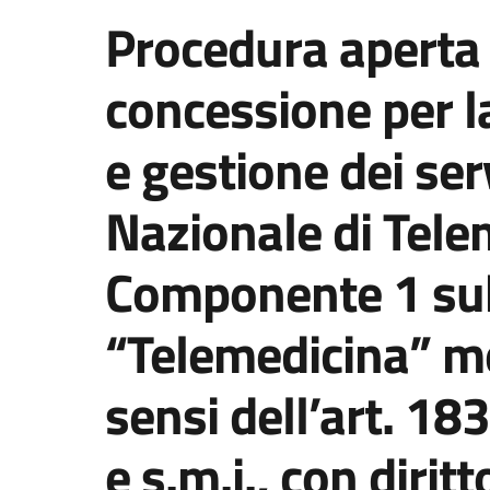
Procedura aperta 
concessione per l
e gestione dei ser
Nazionale di Tel
Componente 1 sub
“Telemedicina” me
sensi dell’art. 1
e s.m.i., con dirit