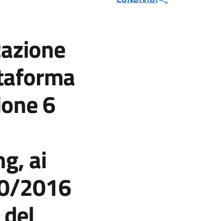
a
zazione
attaforma
ione 6
g, ai
 50/2016
 del