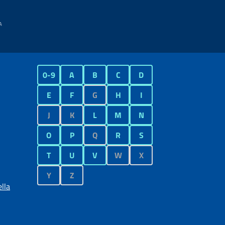
0-9
A
B
C
D
E
F
G
H
I
J
K
L
M
N
O
P
Q
R
S
T
U
V
W
X
Y
Z
lla