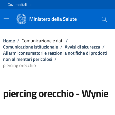
Vai direttamente al contenuto
Governo Italiano
Ministero della Salute
Home
/
Comunicazione e dati
/
Comunicazione istituzionale
/
Avvisi di sicurezza
/
Allarmi consumatori e reazioni a notifiche di prodotti
non alimentari pericolosi
/
piercing orecchio
piercing orecchio
-
Wynie