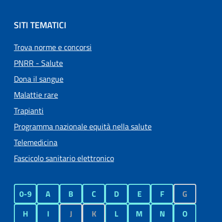
SITI TEMATICI
Trova norme e concorsi
PNRR - Salute
Dona il sangue
Malattie rare
Trapianti
Programma nazionale equità nella salute
Telemedicina
Fascicolo sanitario elettronico
0-9
A
B
C
D
E
F
G
H
I
J
K
L
M
N
O