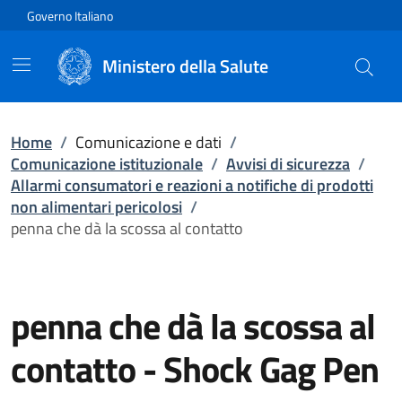
Vai direttamente al contenuto
Governo Italiano
Ministero della Salute
Home
/
Comunicazione e dati
/
Comunicazione istituzionale
/
Avvisi di sicurezza
/
Allarmi consumatori e reazioni a notifiche di prodotti
non alimentari pericolosi
/
penna che dà la scossa al contatto
penna che dà la scossa al
contatto
-
Shock Gag Pen