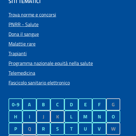
SITI TEMATICI
Trova norme e concorsi
PNRR - Salute
Dona il sangue
Malattie rare
Trapianti
Programma nazionale equità nella salute
Telemedicina
Fascicolo sanitario elettronico
0-9
A
B
C
D
E
F
G
H
I
J
K
L
M
N
O
P
Q
R
S
T
U
V
W