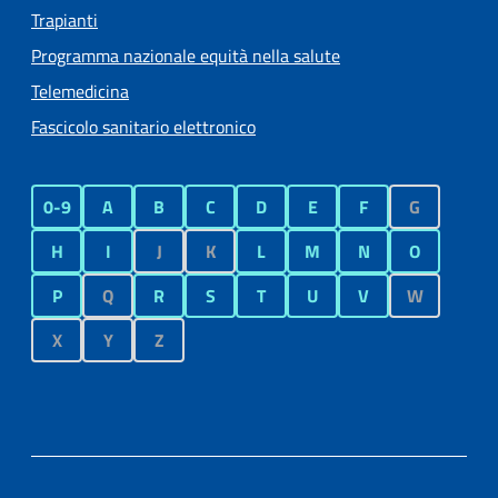
Trapianti
Programma nazionale equità nella salute
Telemedicina
Fascicolo sanitario elettronico
0-9
A
B
C
D
E
F
G
H
I
J
K
L
M
N
O
P
Q
R
S
T
U
V
W
X
Y
Z