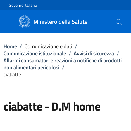
Vai direttamente al contenuto
Governo Italiano
Ministero della Salute
Home
/
Comunicazione e dati
/
Comunicazione istituzionale
/
Avvisi di sicurezza
/
Allarmi consumatori e reazioni a notifiche di prodotti
non alimentari pericolosi
/
ciabatte
ciabatte
-
D.M home