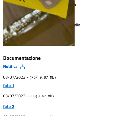
Rischio:
rischio microbiologico, non sterili
Tipologia:
allarme consumatori
Paese d'origine:
Cina, non ammessi in Italia
Data comunicato:
03/07/2023
Documentazione
Notifica
03/07/2023
-
(
PDF
0.07
Mb)
foto 1
03/07/2023
-
JPG
(
0.47
Mb)
foto 2