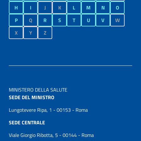
H
I
J
K
L
M
N
O
P
Q
R
S
T
U
V
W
X
Y
Z
MINISTERO DELLA SALUTE
SEDE DEL MINISTRO
Lungotevere Ripa, 1 - 00153 - Roma
SEDE CENTRALE
Viale Giorgio Ribotta, 5 - 00144 - Roma