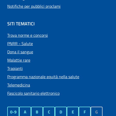
Notifiche per pubblici proclami
SITI TEMATICI
Trova norme e concorsi
PNRR - Salute
Dona il sangue
Malattie rare
Trapianti
Programma nazionale equità nella salute
Telemedicina
Fascicolo sanitario elettronico
0-9
A
B
C
D
E
F
G