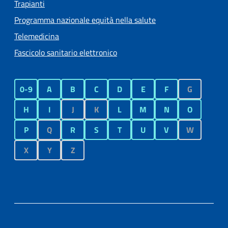
Trapianti
Programma nazionale equità nella salute
Telemedicina
Fascicolo sanitario elettronico
0-9
A
B
C
D
E
F
G
H
I
J
K
L
M
N
O
P
Q
R
S
T
U
V
W
X
Y
Z